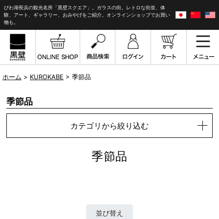
びわ湖長浜の観光名所「黒壁スクエア」。ガラスの街。レトロな街並、体
験、アート、ギャラリー、おみやげをご紹介。オンラインショップでお買い
物も。
ホーム
>
KUROKABE
> 季節品
季節品
カテゴリから絞り込む
季節品
並び替え