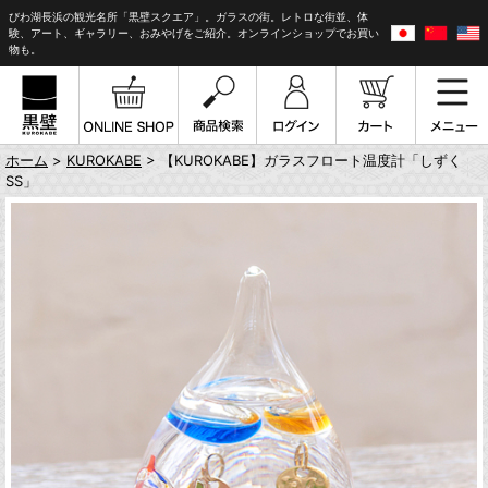
びわ湖長浜の観光名所「黒壁スクエア」。ガラスの街。レトロな街並、体
験、アート、ギャラリー、おみやげをご紹介。オンラインショップでお買い
物も。
ホーム
>
KUROKABE
> 【KUROKABE】ガラスフロート温度計「しずく
SS」