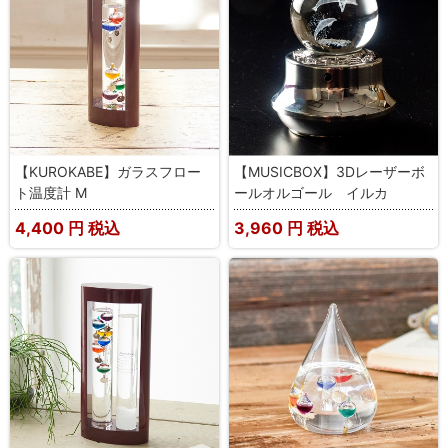
【KUROKABE】ガラスフロー
【MUSICBOX】3Dレーザーボ
ト温度計 M
ールオルゴール イルカ
4,400
円 税込
3,960
円 税込