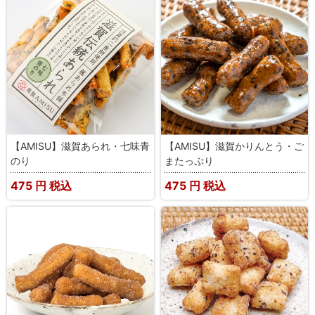
【AMISU】滋賀あられ・七味青
【AMISU】滋賀かりんとう・ご
のり
またっぷり
475
円 税込
475
円 税込