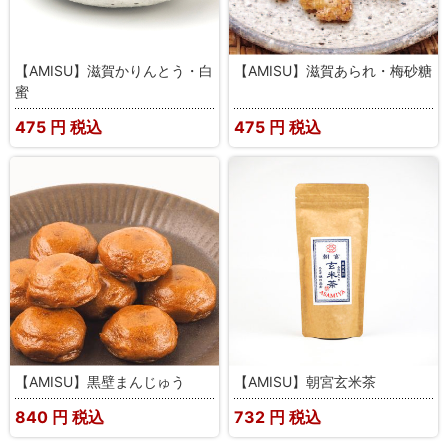
【AMISU】滋賀かりんとう・白
【AMISU】滋賀あられ・梅砂糖
蜜
475
円 税込
475
円 税込
【AMISU】黒壁まんじゅう
【AMISU】朝宮玄米茶
840
円 税込
732
円 税込