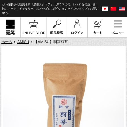
びわ湖長浜の観光名所「黒壁スクエア」。ガラスの街。レトロな街並、体
験、アート、ギャラリー、おみやげをご紹介。オンラインショップでお買い
物も。
ホーム
>
AMISU
> 【AMISU】朝宮煎茶