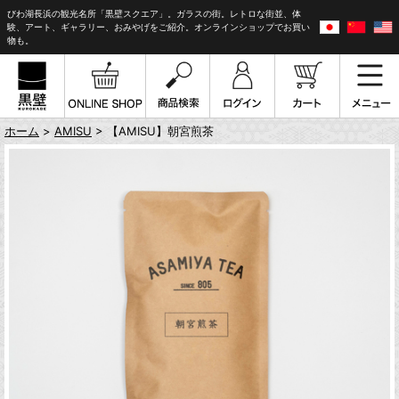
びわ湖長浜の観光名所「黒壁スクエア」。ガラスの街。レトロな街並、体
験、アート、ギャラリー、おみやげをご紹介。オンラインショップでお買い
物も。
ホーム
>
AMISU
> 【AMISU】朝宮煎茶