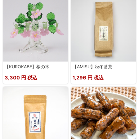
【KUROKABE】桜の木
【AMISU】秋冬番茶
3,300
円 税込
1,296
円 税込