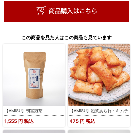
この商品を見た人はこの商品も見ています
【AMISU】朝宮煎茶
【AMISU】滋賀あられ・キムチ
1,555
円 税込
475
円 税込