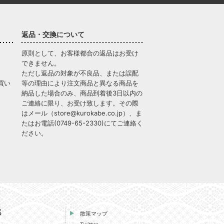
返品・交換について
原則として、お客様都合の返品はお受け
できません。
ただし返品の対象が不良品、または誤配
買い
等の理由により注文商品と異なる商品を
納品した場合のみ、商品到着後3日以内の
ご連絡に限り、お受け致します。その際
はメール（
store@kurokabe.co.jp
）、ま
たはお電話(
0749-65-2330
)にてご連絡く
ださい。
S
散策マップ