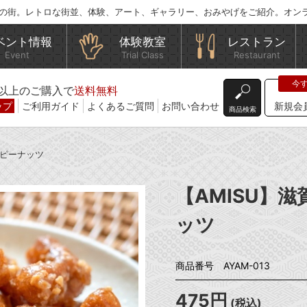
の街。レトロな街並、体験、アート、ギャラリー、おみやげをご紹介。オン
ベント情報
体験教室
レストラン
Event
Trial Class
Restaurant
込)以上のご購入で
送料無料
ップ
ご利用ガイド
よくあるご質問
お問い合わせ
新規会
商品検索
・ピーナッツ
【AMISU】
ッツ
商品番号 AYAM-013
475円
(税込)