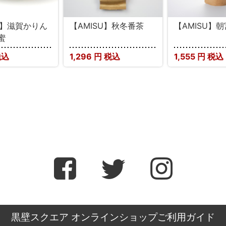
U】滋賀かりん
【AMISU】秋冬番茶
【AMISU】
蜜
税込
1,296
円 税込
1,555
円 税込
黒壁スクエア オンラインショップご利用ガイド