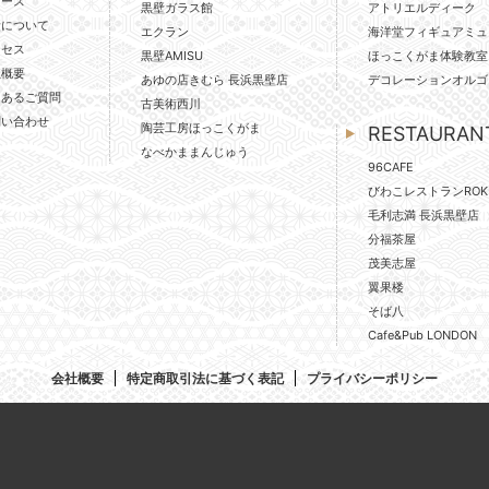
ュース
黒壁ガラス館
アトリエルディーク
壁について
エクラン
海洋堂フィギュアミュ
クセス
黒壁AMISU
ほっこくがま体験教室
社概要
あゆの店きむら 長浜黒壁店
デコレーションオルゴ
くあるご質問
古美術西川
問い合わせ
陶芸工房ほっこくがま
RESTAURAN
なべかままんじゅう
96CAFE
びわこレストランROK
毛利志満 長浜黒壁店
分福茶屋
茂美志屋
翼果楼
そば八
Cafe&Pub LONDON
会社概要
特定商取引法に基づく表記
プライバシーポリシー