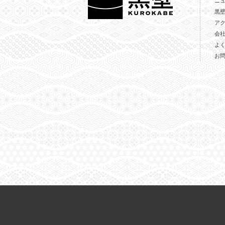
ニ
黒
ア
会
よ
お