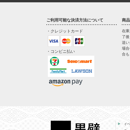
ご利用可能な決済方法について
商品
・クレジットカード
在庫
了後
送い
場合
・コンビニ払い
合も
イ