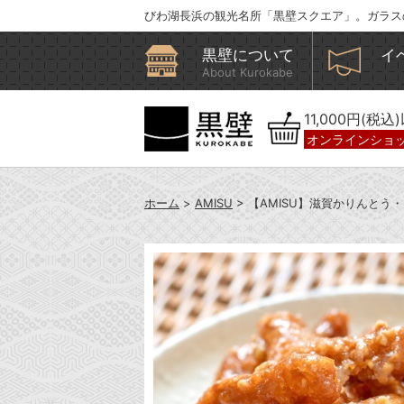
びわ湖長浜の観光名所「黒壁スクエア」。ガラス
黒壁について
イ
About Kurokabe
11,000円(税
オンラインショ
ホーム
>
AMISU
> 【AMISU】滋賀かりんとう