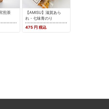
朝宮煎茶
【AMISU】滋賀あら
れ・七味青のり
475
円 税込