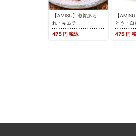
【AMISU】滋賀あら
【AMIS
れ・キムチ
とう・白
475
円 税込
475
円 