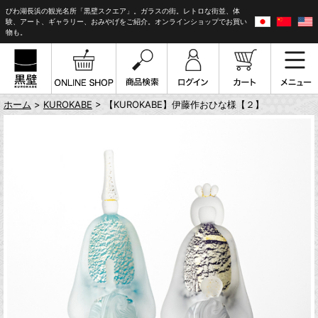
びわ湖長浜の観光名所「黒壁スクエア」。ガラスの街。レトロな街並、体
験、アート、ギャラリー、おみやげをご紹介。オンラインショップでお買い
物も。
ホーム
>
KUROKABE
> 【KUROKABE】伊藤作おひな様【２】