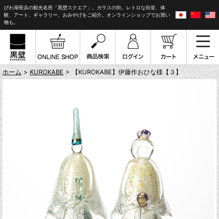
びわ湖長浜の観光名所「黒壁スクエア」。ガラスの街。レトロな街並、体
験、アート、ギャラリー、おみやげをご紹介。オンラインショップでお買い
物も。
ホーム
>
KUROKABE
> 【KUROKABE】伊藤作おひな様【３】