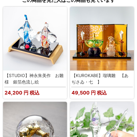
【STUDIO】神永朱美作 お雛
【KUROKABE】瑠璃雛 【あ
様 銀箔色流し絵
ぢさゐ・七 】
24,200
円 税込
49,500
円 税込