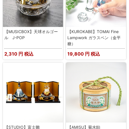
【MUSICBOX】天球オルゴー
【KUROKABE】TOMAI Fine
ル J-POP
Lampwork ガラスペン（金平
糖）
2,310
円 税込
19,800
円 税込
【STUDIO】富士雛
【AMISU】菊水飴