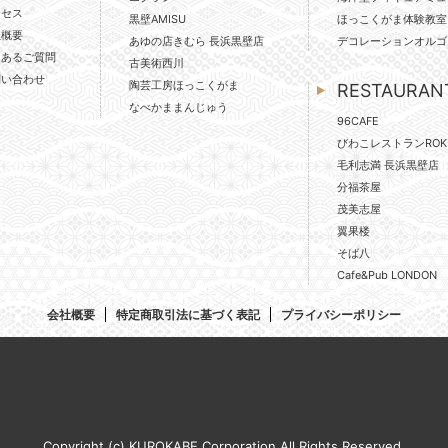
クセス
黒壁AMISU
ほっこくがま体験教室
社概要
あゆの店きむら 長浜黒壁店
デコレーションオルゴ
くあるご質問
古美術西川
問い合わせ
陶芸工房ほっこくがま
RESTAURAN
なべかままんじゅう
96CAFE
びわこレストランROK
毛利志満 長浜黒壁店
分福茶屋
茂美志屋
翼果楼
そば八
Cafe&Pub LONDON
会社概要
特定商取引法に基づく表記
プライバシーポリシー
Copyright (c) KUROKABE Corporation All Rights Reserved.