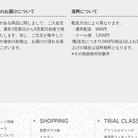
のお届けについて
送料について
がある商品に関しまして、ご入金完
配送方法により異なります。
、通常3営業日から5営業日前後で発
・通常配送 990円
たします。但し、ご注文が集中した
・クール便 1,200円
や連休の前後は、お届けが遅れる場
1配送先につき11,000円(税込)以上お
ございます。
上げの場合は送料無料となります。
※その他規格外対象外
SHOPPING
TRIAL CLAS
ベント情報
ュース
黒壁ガラス館
アトリエルディーク
壁について
エクラン
海洋堂フィギュアミュ