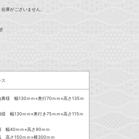
ま在庫がございません。
せ
ラス
裏様 幅130ｍｍ×奥行70ｍｍ×高さ135ｍ
様 幅130ｍｍ×奥行き75ｍｍ×高さ115ｍ
洞 幅40ｍｍ×高さ90ｍｍ
 高さ150ｍｍ×横300ｍｍ