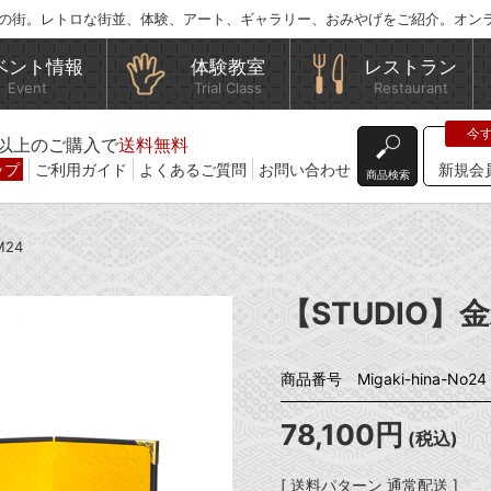
の街。レトロな街並、体験、アート、ギャラリー、おみやげをご紹介。オン
ベント情報
体験教室
レストラン
Event
Trial Class
Restaurant
込)以上のご購入で
送料無料
ップ
ご利用ガイド
よくあるご質問
お問い合わせ
新規会
商品検索
M24
【STUDIO】
商品番号 Migaki-hina-No24
78,100円
(税込)
[ 送料パターン 通常配送 ]