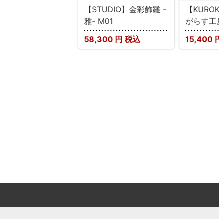
【STUDIO】金彩飾雛 -
【KURO
雅- M01
がらす工
58,300
円 税込
15,400