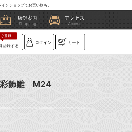
ラインショップでお買い物も。
店舗案内
アクセス
Shopping
Access
ログイン
カート
員登録する
金彩飾雛 M24