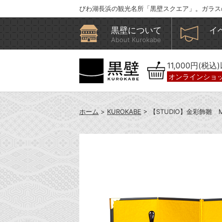
びわ湖長浜の観光名所「黒壁スクエア」。ガラス
黒壁について
イ
About Kurokabe
11,000円(税
オンラインショ
ホーム
>
KUROKABE
> 【STUDIO】金彩飾雛 