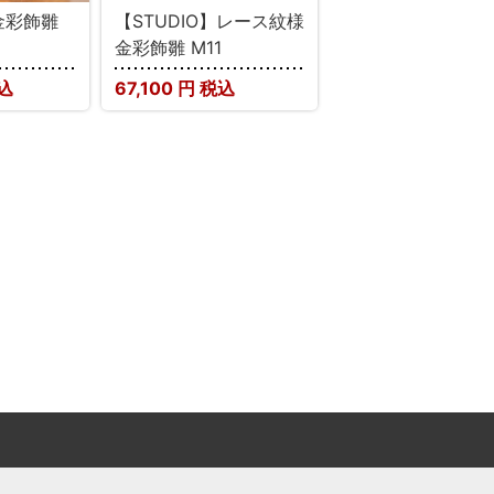
】金彩飾雛
【STUDIO】レース紋様
金彩飾雛 M11
込
67,100
円 税込