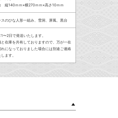
台 縦140ｍｍ×横270ｍｍ×高さ10ｍｍ
ラスのひな人形一組み、雪洞、屏風、黒台
常1〜2日で発送いたします。
舗と在庫を共有しておりますので、万が一在
切れになっておりました場合には別途ご連絡
たします。