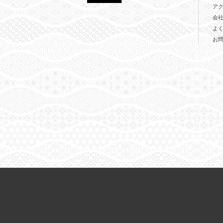
ア
会
よ
お