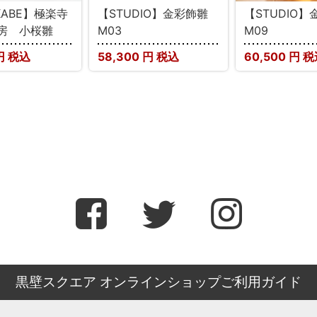
KABE】極楽寺
【STUDIO】金彩飾雛
【STUDIO
房 小桜雛
M03
M09
円 税込
58,300
円 税込
60,500
円 税
黒壁スクエア オンラインショップご利用ガイド