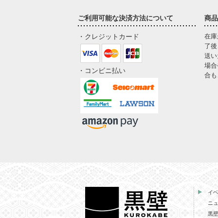
ご利用可能な決済方法について
商品
・クレジットカード
在庫
了後
送い
場合
・コンビニ払い
合も
イ
ニ
黒