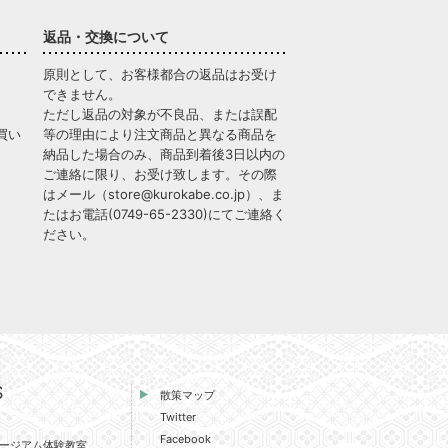
返品・交換について
原則として、お客様都合の返品はお受け
できません。
ただし返品の対象が不良品、または誤配
買い
等の理由により注文商品と異なる商品を
納品した場合のみ、商品到着後3日以内の
ご連絡に限り、お受け致します。その際
はメール（
store@kurokabe.co.jp
）、ま
たはお電話(
0749-65-2330
)にてご連絡く
ださい。
S
散策マップ
Twitter
Facebook
ージアム体験教室