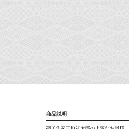
商品説明
硝子作家三垣祥太郎の上質なお雛様