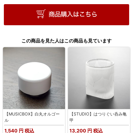
この商品を見た人はこの商品も見ています
【MUSICBOX】白丸オルゴー
【STUDIO】はつりぐい呑み亀
ル
甲
1,540
円 税込
13,200
円 税込