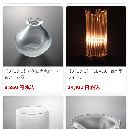
【STUDIO】小路口力恵作 く
【STUDIO】TULALA 置き型
もい 花器
ライトL
9,350
円 税込
34,100
円 税込