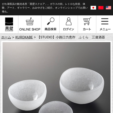
びわ湖長浜の観光名所「黒壁スクエア」。ガラスの街。レトロな街並、体
験、アート、ギャラリー、おみやげをご紹介。オンラインショップでお買い
物も。
ホーム
>
KUROKABE
> 【STUDIO】小路口力恵作 ふくら 三連酒器