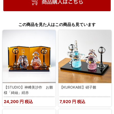
この商品を見た人はこの商品も見ています
【STUDIO】神﨑美沙作 お雛
【KUROKABE】硝子雛
様「綺紬」紺赤
24,200
円 税込
7,920
円 税込