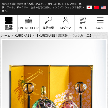
びわ湖長浜の観光名所「黒壁スクエア」。ガラスの街。レトロな街並、体
験、アート、ギャラリー、おみやげをご紹介。オンラインショップでお買い
物も。
ホーム
>
KUROKABE
> 【KUROKABE】瑠璃雛 【つぐみ・二】