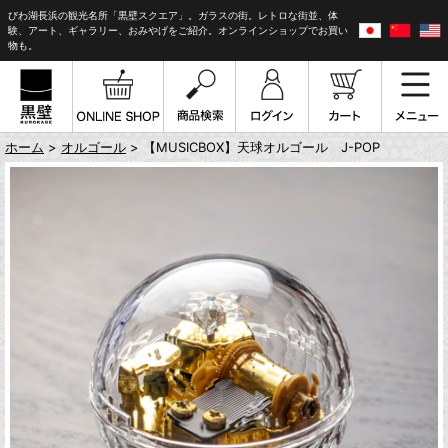
びわ湖長浜の観光名所「黒壁スクエア」。ガラスの街。レトロな街並、体
験、アート、ギャラリー、おみやげをご紹介。オンラインショップでお買い
物も。
ホーム
>
オルゴール
> 【MUSICBOX】天球オルゴール J-POP