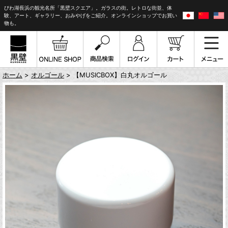
びわ湖長浜の観光名所「黒壁スクエア」。ガラスの街。レトロな街並、体
験、アート、ギャラリー、おみやげをご紹介。オンラインショップでお買い
物も。
ホーム
>
オルゴール
> 【MUSICBOX】白丸オルゴール