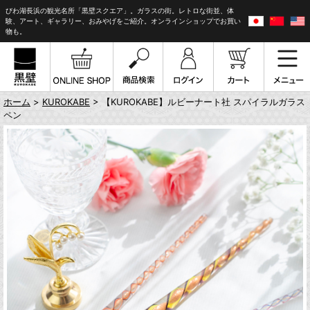
びわ湖長浜の観光名所「黒壁スクエア」。ガラスの街。レトロな街並、体
験、アート、ギャラリー、おみやげをご紹介。オンラインショップでお買い
物も。
ホーム
>
KUROKABE
> 【KUROKABE】ルビーナート社 スパイラルガラス
ペン