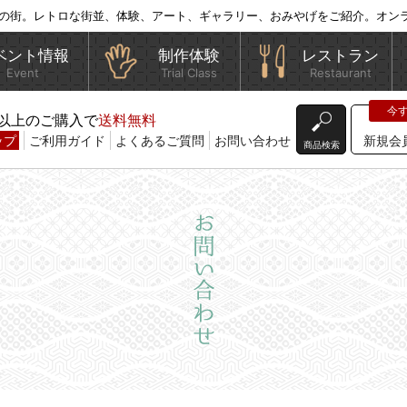
の街。レトロな街並、体験、アート、ギャラリー、おみやげをご紹介。オン
ベント情報
制作体験
レストラン
Event
Trial Class
Restaurant
込)以上のご購入で
送料無料
ップ
ご利用ガイド
よくあるご質問
お問い合わせ
新規会
商品検索