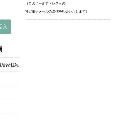
（このメールアドレスへの
特定電子メールの送信を拒否いたします）
受入
場
四居家住宅