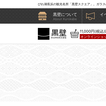
びわ湖長浜の観光名所「黒壁スクエア」。ガラス
黒壁について
イ
About Kurokabe
11,000円(税
オンラインショ