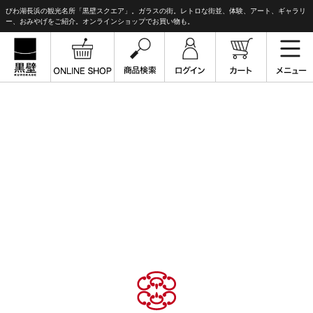
びわ湖長浜の観光名所「黒壁スクエア」。ガラスの街。レトロな街並、体験、アート、ギャラリ
ー、おみやげをご紹介。オンラインショップでお買い物も。