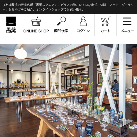
びわ湖長浜の観光名所「黒壁スクエア」。ガラスの街。レトロな街並、体験、アート、ギャラリ
ー、おみやげをご紹介。オンラインショップでお買い物も。