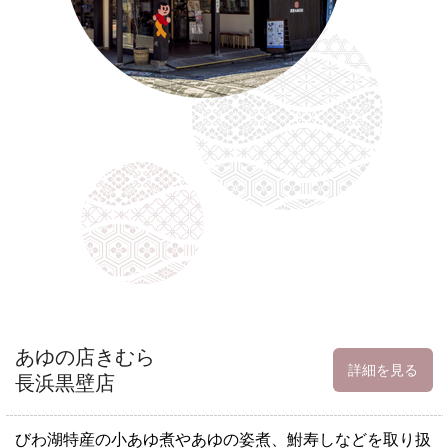
あゆの店きむら
詳細を見る
長浜黒壁店
びわ湖特産の小あゆ煮やあゆの姿煮、鮒寿しなどを取り扱