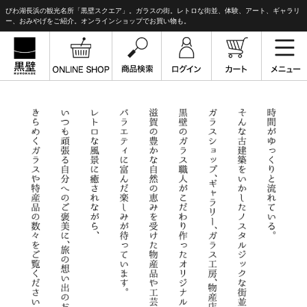
びわ湖長浜の観光名所「黒壁スクエア」。ガラスの街。レトロな街並、体験、アート、ギャラリ
ー、おみやげをご紹介。オンラインショップでお買い物も。