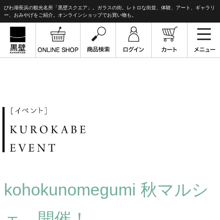
びわ湖長浜の観光名所「黒壁スクエア」。ガラスの街。レトロな街並、体験、アート、ギャラリ
ー、おみやげをご紹介。オンラインショップでお買い物も。
kohokunomegumi 秋マルシ
ェ 開催！