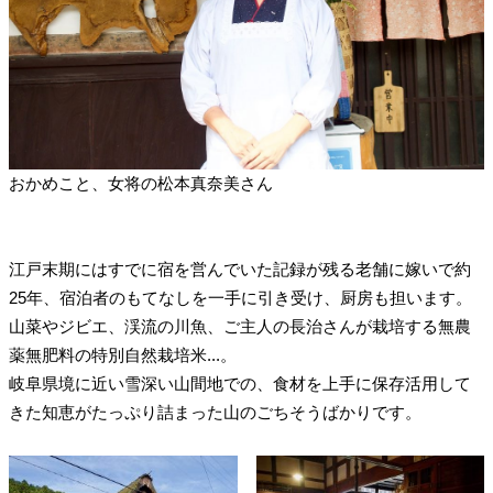
おかめこと、女将の松本真奈美さん
江戸末期にはすでに宿を営んでいた記録が残る老舗に嫁いで約
25年、宿泊者のもてなしを一手に引き受け、厨房も担います。
山菜やジビエ、渓流の川魚、ご主人の長治さんが栽培する無農
薬無肥料の特別自然栽培米...。
岐阜県境に近い雪深い山間地での、食材を上手に保存活用して
きた知恵がたっぷり詰まった山のごちそうばかりです。