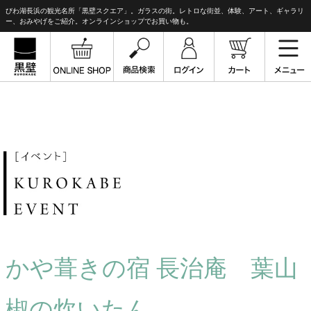
びわ湖長浜の観光名所「黒壁スクエア」。ガラスの街。レトロな街並、体験、アート、ギャラリ
ー、おみやげをご紹介。オンラインショップでお買い物も。
かや葺きの宿 長治庵 葉山
椒の炊いたん