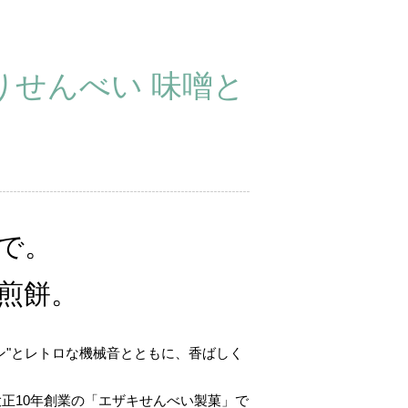
りせんべい 味噌と
で。
お煎餅。
"とレトロな機械音とともに、香ばしく
10年創業の「エザキせんべい製菓」で