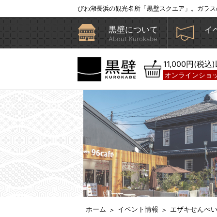
びわ湖長浜の観光名所「黒壁スクエア」。ガラス
黒壁について
イ
About Kurokabe
11,000円(税
オンラインショ
ホーム
イベント情報
エザキせんべ
＞
＞