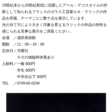
19世紀末から20世紀初頭に活躍したアール・デコスタイルの作
家として知られるフランスのガラス工芸家ルネ・ラリックの作
品を所蔵、テーマごとに数十点を展示しています。
光の当て方により大きく印象を変えるラリックの作品の特性を
感じられる見事な展示をご高覧ください。
会場
／
成田美術館
開館
／
11：00～16：00
定休日
／
月曜日
※その他臨時休業あり
入館料
／
一般 800円
学生 600円
中学生以下 500円
TEL
／
0749-65-0234