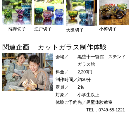
薩摩切子
江戸切子
小樽切子
大阪切子
関連企画
カットガラス制作体験
会場／
黒壁十一號館 ステンド
ガラス館
料金／
2,200円
制作時間／
約30分
定員／
2名
対象／
小学生以上
体験ご予約先／
黒壁体験教室
TEL．0749-65-1221