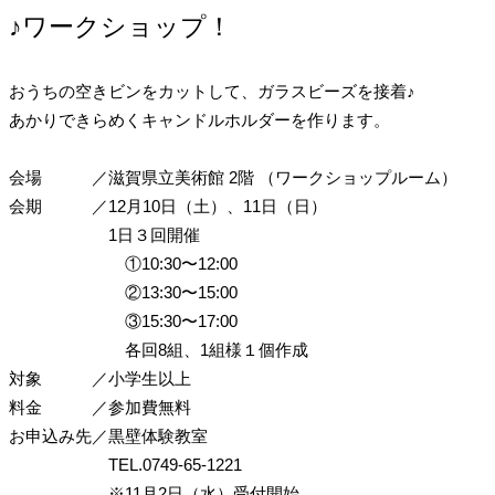
♪ワークショップ！
おうちの空きビンをカットして、ガラスビーズを接着♪
あかりできらめくキャンドルホルダーを作ります。
会場
／
滋賀県立美術館 2階
（ワークショップルーム）
会期
／
12月10日（土）、11日（日）
1日３回開催
①10:30〜12:00
②13:30〜15:00
③15:30〜17:00
各回8組、1組様１個作成
対象
／
小学生以上
料金
／
参加費無料
お申込み先
／
黒壁体験教室
TEL.0749-65-1221
※11月2日（水）受付開始