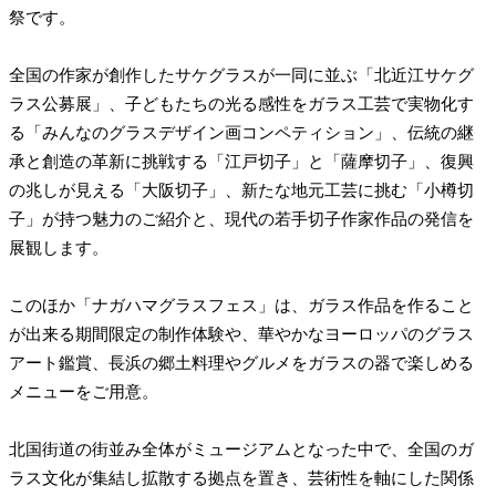
祭です。
全国の作家が創作したサケグラスが一同に並ぶ「北近江サケグ
ラス公募展」、子どもたちの光る感性をガラス工芸で実物化す
る「みんなのグラスデザイン画コンペティション」、伝統の継
承と創造の革新に挑戦する「江戸切子」と「薩摩切子」、復興
の兆しが見える「大阪切子」、新たな地元工芸に挑む「小樽切
子」が持つ魅力のご紹介と、現代の若手切子作家作品の発信を
展観します。
このほか「ナガハマグラスフェス」は、ガラス作品を作ること
が出来る期間限定の制作体験や、華やかなヨーロッパのグラス
アート鑑賞、長浜の郷土料理やグルメをガラスの器で楽しめる
メニューをご用意。
北国街道の街並み全体がミュージアムとなった中で、全国のガ
ラス文化が集結し拡散する拠点を置き、芸術性を軸にした関係