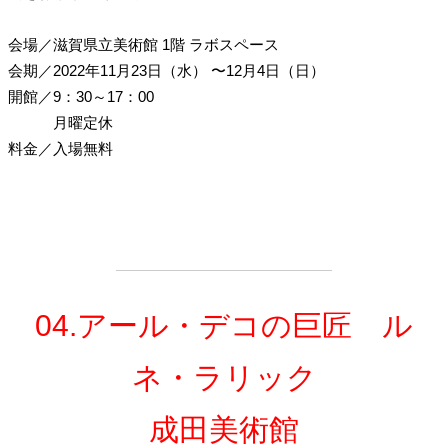
会場
／
滋賀県立美術館 1階
ラボスペース
会期
／
2022年11月23日（水）
〜12月4日（日）
開館
／
9：30～17：00
月曜定休
料金
／
入場無料
04.アール・デコの巨匠 ル
ネ・ラリック
成田美術館