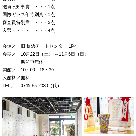
滋賀県知事賞・・・・1点
国際ガラス年特別賞・1点
審査員特別賞・・・・3点
入選・・・・・・・・4点
会場／
旧 長浜アートセンター 1階
会期／
10月22日（土）
～11月6日（日）
期間中無休
開館／
10：00～16：30
入館料／
無料
TEL／
0749-65-2330（代）