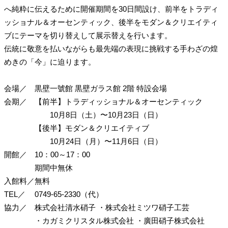
へ純粋に伝えるために開催期間を30日間設け、前半をトラディ
ッショナル＆オーセンティック、後半をモダン＆クリエイティ
ブにテーマを切り替えして展示替えを行います。
伝統に敬意を払いながらも最先端の表現に挑戦する手わざの煌
めきの「今」に迫ります。
会場／
黒壁一號館
黒壁ガラス館
2階
特設会場
会期／
【前半】トラディッショナル＆オーセンティック
10月8日（土）〜10月23日（日）
【後半】モダン＆クリエイティブ
10月24日（月）〜11月6日（日）
開館／
10：00～17：00
期間中無休
入館料／
無料
TEL／
0749-65-2330（代）
協力／
株式会社清水硝子
・株式会社ミツワ硝子工芸
・カガミクリスタル株式会社
・廣田硝子株式会社