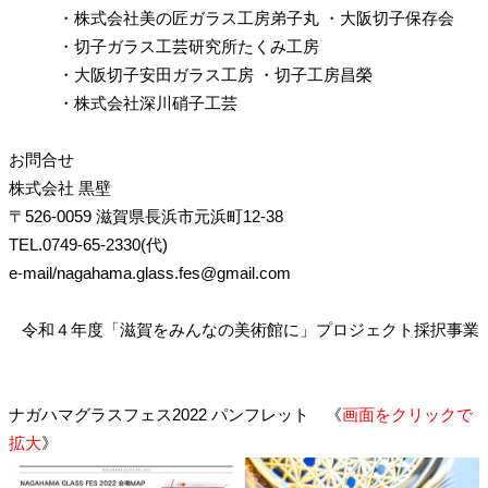
・株式会社美の匠ガラス工房弟子丸
・大阪切子保存会
・切子ガラス工芸研究所たくみ工房
・大阪切子安田ガラス工房
・切子工房昌榮
・株式会社深川硝子工芸
お問合せ
株式会社 黒壁
〒526-0059 滋賀県長浜市元浜町12-38
TEL.0749-65-2330(代)
e-mail/nagahama.glass.fes@gmail.com
令和４年度「滋賀をみんなの美術館に」プロジェクト採択事業
ナガハマグラスフェス2022 パンフレット 《
画面をクリックで
拡大
》