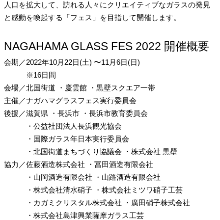
人口を拡大して、訪れる人々にクリエイティブなガラスの発見
と感動を喚起する「フェス」を目指して開催します。
NAGAHAMA GLASS FES 2022 開催概要
会期
／
2022年10月22日(土)
〜11月6日(日)
※16日間
会場
／
北国街道
・慶雲館
・黒壁スクエア一帯
主催
／
ナガハマグラスフェス実行委員会
後援
／
滋賀県
・長浜市
・長浜市教育委員会
・公益社団法人長浜観光協会
・国際ガラス年日本実行委員会
・北国街道まちづくり協議会
・株式会社 黒壁
協力
／
佐藤酒造株式会社
・冨田酒造有限会社
・山岡酒造有限会社
・山路酒造有限会社
・株式会社清水硝子
・株式会社ミツワ硝子工芸
・カガミクリスタル株式会社
・廣田硝子株式会社
・株式会社島津興業薩摩ガラス工芸