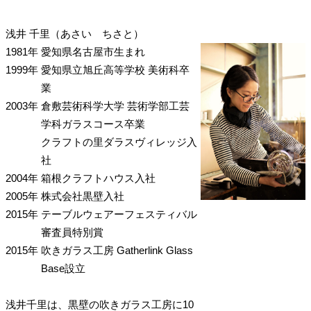
浅井 千里（あさい ちさと）
1981年
愛知県名古屋市生まれ
1999年
愛知県立旭丘高等学校 美術科卒
業
2003年
倉敷芸術科学大学 芸術学部工芸
学科ガラスコース卒業
クラフトの里ダラスヴィレッジ入
社
2004年
箱根クラフトハウス入社
2005年
株式会社黒壁入社
2015年
テーブルウェアーフェスティバル
審査員特別賞
2015年
吹きガラス工房 Gatherlink Glass
Base設立
浅井千里は、黒壁の吹きガラス工房に10