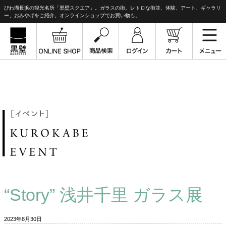
びわ湖長浜の観光名所「黒壁スクエア」。ガラスの街。レトロな街並、体験、アート、ギャラリ
ー、おみやげをご紹介。オンラインショップでお買い物も。
“Story” 浅井千里 ガラス展
2023年8月30日