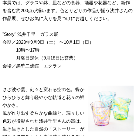
本展では、グラスや鉢、皿などの食器、酒器や花器など、新作
を含む約200点が揃います。色とりどりの作品が揃う浅井さんの
作品展、ぜひお気に入りを見つけにお越しください。
"Story" 浅井千里 ガラス展
会期
／
2023年9月9日（土）
〜10月1日（日）
10時〜17時
月曜日定休（9月18日は営業）
会場
／
黒壁二號館 エクラン
さざ波や雲、刻々と変わる空の色。蝶が
ひらひらと舞う軽やかな軌道と花々の鮮
やかさ。
風が作り出す柔らかな曲線と、瑞々しい
色彩が投影された浅井千里さんの器は、
生き生きとした自然の「ストーリー」が