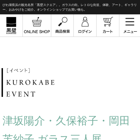
びわ湖長浜の観光名所「黒壁スクエア」。ガラスの街。レトロな街並、体験、アート、ギャラリ
ー、おみやげをご紹介。オンラインショップでお買い物も。
津坂陽介・久保裕子・岡田
芙紗子 ガラス三人展