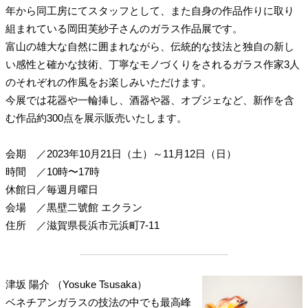
年から同工房にてスタッフとして、また自身の作品作りに取り
組まれている岡田芙紗子さんのガラス作品展です。
富山の雄大な自然に囲まれながら、伝統的な技法と独自の新し
い感性と確かな技術、丁寧なモノづくりをされるガラス作家3人
のそれぞれの作風をお楽しみいただけます。
今展では花器や一輪挿し、酒器や器、オブジェなど、新作を含
む作品約300点を展示販売いたします。
会期
／
2023年10月21日（土）～11月12日（日）
時間
／
10時〜17時
休館日
／
毎週月曜日
会場
／
黒壁二號館 エクラン
住所
／
滋賀県長浜市元浜町7-11
津坂 陽介 （Yosuke Tsusaka）
ベネチアンガラスの技法の中でも最高峰