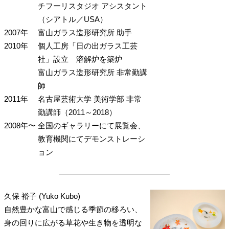
チフーリスタジオ アシスタント
（シアトル／USA）
2007年
富山ガラス造形研究所 助手
2010年
個人工房「日の出ガラス工芸
社」設立 溶解炉を築炉
富山ガラス造形研究所 非常勤講
師
2011年
名古屋芸術大学 美術学部 非常
勤講師（2011～2018）
2008年〜
全国のギャラリーにて展覧会、
教育機関にてデモンストレーシ
ョン
久保 裕子 (Yuko Kubo)
自然豊かな富山で感じる季節の移ろい、
身の回りに広がる草花や生き物を透明な