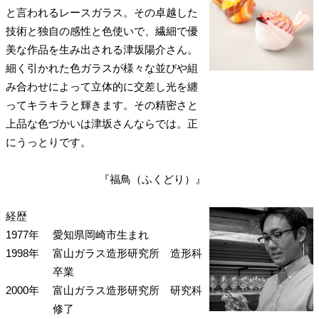
と言われるレースガラス。その卓越した
技術と独自の感性と色使いで、繊細で優
美な作品を生み出される津坂陽介さん。
細く引かれた色ガラスが様々な並びや組
み合わせによって立体的に交差し光を纏
ってキラキラと輝きます。その精密さと
上品な色づかいは津坂さんならでは。正
にうっとりです。
『福鳥（ふくどり）』
経歴
1977年
愛知県岡崎市生まれ
1998年
富山ガラス造形研究所 造形科
卒業
2000年
富山ガラス造形研究所 研究科
修了