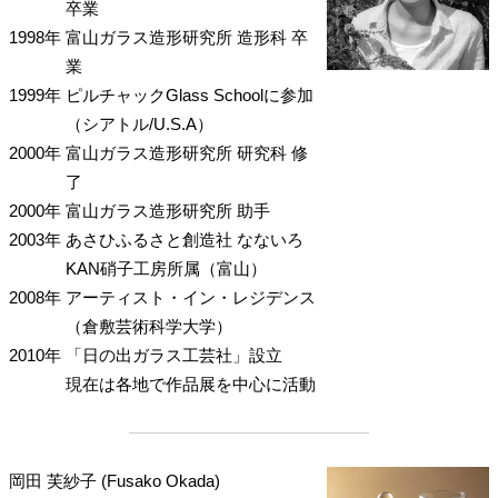
卒業
1998年
富山ガラス造形研究所 造形科 卒
業
1999年
ピルチャックGlass Schoolに参加
（シアトル/U.S.A）
2000年
富山ガラス造形研究所 研究科 修
了
2000年
富山ガラス造形研究所 助手
2003年
あさひふるさと創造社 なないろ
KAN硝子工房所属（富山）
2008年
アーティスト・イン・レジデンス
（倉敷芸術科学大学）
2010年
「日の出ガラス工芸社」設立
現在は各地で作品展を中心に活動
岡田 芙紗子 (Fusako Okada)