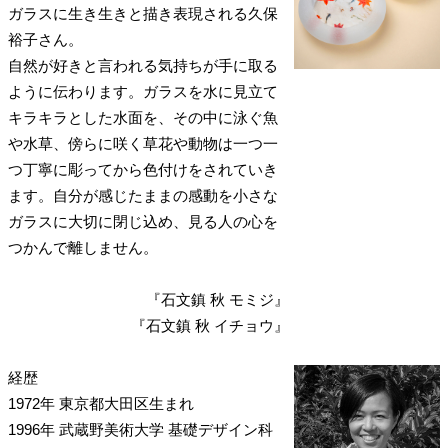
ガラスに生き生きと描き表現される久保
裕子さん。
自然が好きと言われる気持ちが手に取る
ように伝わります。ガラスを水に見立て
キラキラとした水面を、その中に泳ぐ魚
や水草、傍らに咲く草花や動物は一つ一
つ丁寧に彫ってから色付けをされていき
ます。自分が感じたままの感動を小さな
ガラスに大切に閉じ込め、見る人の心を
つかんで離しません。
『石文鎮 秋 モミジ』
『石文鎮 秋 イチョウ』
経歴
1972年
東京都大田区生まれ
1996年
武蔵野美術大学 基礎デザイン科