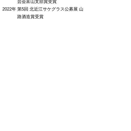
芸会富山支部賞受賞
2022年
第5回 北近江サケグラス公募展 山
路酒造賞受賞