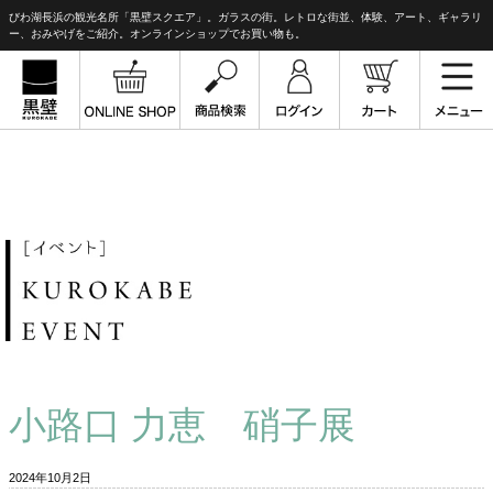
びわ湖長浜の観光名所「黒壁スクエア」。ガラスの街。レトロな街並、体験、アート、ギャラリ
ー、おみやげをご紹介。オンラインショップでお買い物も。
小路口 力恵 硝子展
2024年10月2日