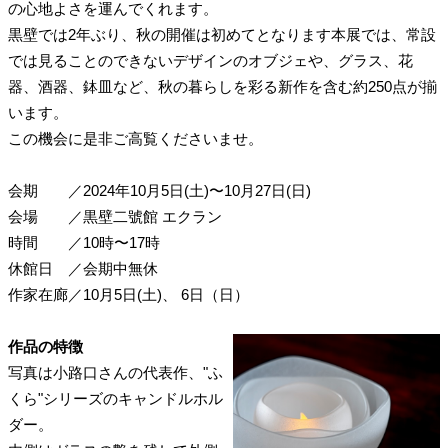
の心地よさを運んでくれます。
黒壁では2年ぶり、秋の開催は初めてとなります本展では、常設
では見ることのできないデザインのオブジェや、グラス、花
器、酒器、鉢皿など、秋の暮らしを彩る新作を含む約250点が揃
います。
この機会に是非ご高覧くださいませ。
会期
／
2024年10月5日(土)〜10月27日(日)
会場
／
黒壁二號館 エクラン
時間
／
10時〜17時
休館日
／
会期中無休
作家在廊
／
10月5日(土)、
6日（日）
作品の特徴
写真は小路口さんの代表作、"ふ
くら"シリーズのキャンドルホル
ダー。