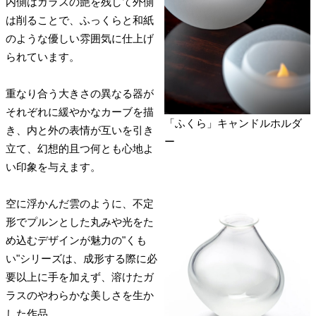
内側はガラスの艶を残して外側
は削ることで、ふっくらと和紙
のような優しい雰囲気に仕上げ
られています。
重なり合う大きさの異なる器が
それぞれに緩やかなカーブを描
「ふくら」キャンドルホルダ
き、内と外の表情が互いを引き
ー
立て、幻想的且つ何とも心地よ
い印象を与えます。
空に浮かんだ雲のように、不定
形でプルンとした丸みや光をた
め込むデザインが魅力の"くも
い"シリーズは、成形する際に必
要以上に手を加えず、溶けたガ
ラスのやわらかな美しさを生か
した作品。