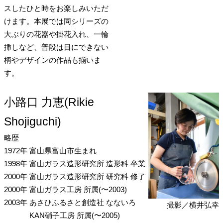
スしたひと時をお楽しみいただ
けます。本展では同シリーズの
大ぶりの花器や掛花入れ、一輪
挿しなど、普段は目にできない
柄やデザインの作品も揃いま
す。
小路口 力恵(Rikie
Shojiguchi)
略歴
1972年
富山県富山市生まれ
1998年
富山ガラス造形研究所 造形科 卒業
2000年
富山ガラス造形研究所 研究科 修了
2000年
富山ガラス工房 所属(〜2003)
2003年
あさひふるさと創造社 なないろ
撮影／横井弘幸
KAN硝子工房 所属(〜2005)