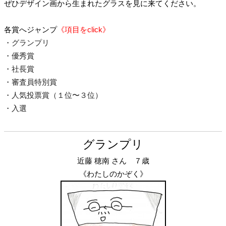
ぜひデザイン画から生まれたグラスを見に来てください。
各賞へジャンプ
《項目をclick》
・グランプリ
・優秀賞
・社長賞
・審査員特別賞
・人気投票賞（１位〜３位）
・入選
グランプリ
近藤 穂南 さん ７歳
《わたしのかぞく》