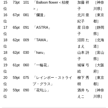
15
73pt
101
「Balloon flower＜桔梗
加藤 祥
［神奈
位
＞」
子
川県］
16
67pt
081
「爛漫」
北川 亜
［東京
位
紀子
都］
17
65pt
091
「ASTRA」
星 日奈
［静岡
位
子
県］
18
62pt
009
「TAMA」
沼田 た
［北海
位
まえ
道］
18
62pt
030
「haru」
山本 詩
［富山
位
子
県］
19
61pt
060
「一輪花」
城塚 弓
［大阪
位
絵
府］
20
59pt
075
「レインボー・ストライ
柳下 秀
［東京
位
プ・グラス」
樹
都］
20
59pt
090
「花匂ふ」
酒井 ち
［神奈
位
えこ
川県］