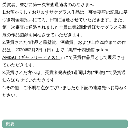
受賞者、並びに第一次審査通過者のみなさまへ
1.お預かりしておりますサケグラス作品は、募集要項の記載に基
づき料金着払いにて2月下旬に返送させていただきます。また、
第一次審査に通過されました全員に第2回北近江サケグラス公募
展の作品図録を同梱させていただきます。
2.受賞された4作品と黒壁賞、酒蔵賞、および上位20位までの作
品は、2020年2月2日（日）まで『
黒壁十四號館 gallery
AMISU（ギャラリーアミス）
』にて受賞作品展として展示させ
ていただきます。
3.受賞された方へは、受賞者発表後1週間以内に郵便にて受賞通
知を送らせていただきます。
4.その他、ご不明な点がございましたら下記の連絡先へお尋ねく
ださい。
概要