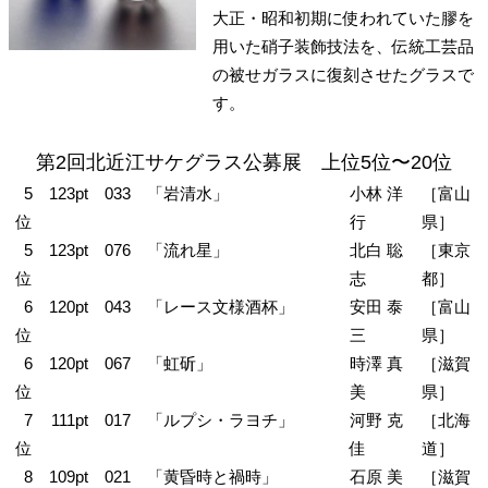
大正・昭和初期に使われていた膠を
用いた硝子装飾技法を、伝統工芸品
の被せガラスに復刻させたグラスで
す。
第2回北近江サケグラス公募展 上位5位〜20位
5
123pt
033
「岩清水」
小林 洋
［富山
位
行
県］
5
123pt
076
「流れ星」
北白 聡
［東京
位
志
都］
6
120pt
043
「レース文様酒杯」
安田 泰
［富山
位
三
県］
6
120pt
067
「虹斫」
時澤 真
［滋賀
位
美
県］
7
111pt
017
「ルプシ・ラヨチ」
河野 克
［北海
位
佳
道］
8
109pt
021
「黄昏時と禍時」
石原 美
［滋賀