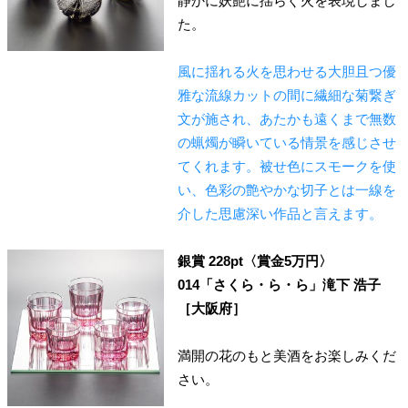
静かに妖艶に揺らぐ火を表現しまし
た。
風に揺れる火を思わせる大胆且つ優
雅な流線カットの間に繊細な菊繋ぎ
文が施され、あたかも遠くまで無数
の蝋燭が瞬いている情景を感じさせ
てくれます。被せ色にスモークを使
い、色彩の艶やかな切子とは一線を
介した思慮深い作品と言えます。
銀賞 228pt〈賞金5万円〉
014「さくら・ら・ら」滝下 浩子
［大阪府］
満開の花のもと美酒をお楽しみくだ
さい。