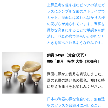
上昇思考を促す様なピンクの被せガ
ラスにシンプルな縦のストライプで
カット、底面には溢れんばかりの桜
の花びらが施されています。五客を
微妙な高さにすることで単調さを解
消し、花見の席で語らいが弾むひと
ときを演出されるような作品です。
銅賞 149pt〈賞金3万円〉
085「朧月」松本 大督［京都府］
湖面に浮かぶ朧月を表現しました。
器の表層の淡い色の景色、傾けた時
に見える朧月をお楽しみください。
日本の陶器の様な色合いに、無色透
明のガラスを台部分に用いること