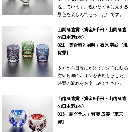
現しています。覗いたときに見える
景色を楽しんでもらいたいです。
山岡酒造賞〈賞金5千円・山岡酒造
の日本酒1本〉
021「黄昏時と禍時」石原 美絵［滋
賀県］
夕方から日没にかけて、湖面に映る
空や対岸のネオンを表現しました。
時間の流れをお楽しみください。
山路酒造賞〈賞金5千円・山路酒造
の日本酒1本〉
013「膠グラス」斉藤 広美［東京
都］