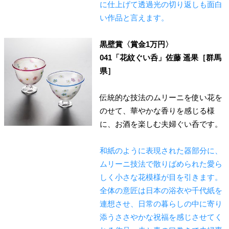
に仕上げて透過光の切り返しも面白
い作品と言えます。
黒壁賞〈賞金1万円〉
041「花紋ぐい呑」佐藤 遥果［群馬
県］
伝統的な技法のムリーニを使い花を
のせて、華やかな香りを感じる様
に、お酒を楽しむ夫婦ぐい呑です。
和紙のように表現された器部分に、
ムリーニ技法で散りばめられた愛ら
しく小さな花模様が目を引きます。
全体の意匠は日本の浴衣や千代紙を
連想させ、日常の暮らしの中に寄り
添うささやかな祝福を感じさせてく