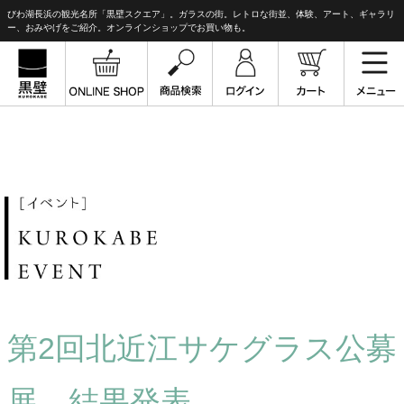
びわ湖長浜の観光名所「黒壁スクエア」。ガラスの街。レトロな街並、体験、アート、ギャラリ
ー、おみやげをご紹介。オンラインショップでお買い物も。
第2回北近江サケグラス公募
展 結果発表