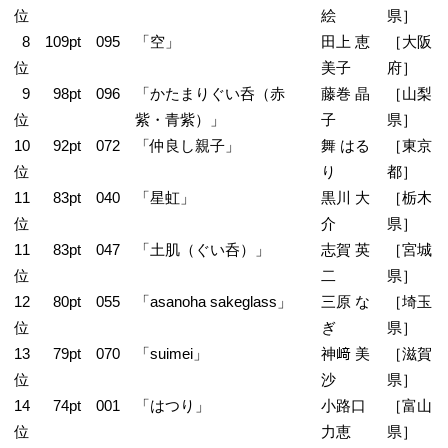
位
絵
県］
8
109pt
095
「空」
田上 恵
［大阪
位
美子
府］
9
98pt
096
「かたまりぐい呑（赤
藤巻 晶
［山梨
位
紫・青紫）」
子
県］
10
92pt
072
「仲良し親子」
舞 はる
［東京
位
り
都］
11
83pt
040
「星虹」
黒川 大
［栃木
位
介
県］
11
83pt
047
「土肌（ぐい呑）」
志賀 英
［宮城
位
二
県］
12
80pt
055
「asanoha sakeglass」
三原 な
［埼玉
位
ぎ
県］
13
79pt
070
「suimei」
神﨑 美
［滋賀
位
沙
県］
14
74pt
001
「はつり」
小路口
［富山
位
力恵
県］