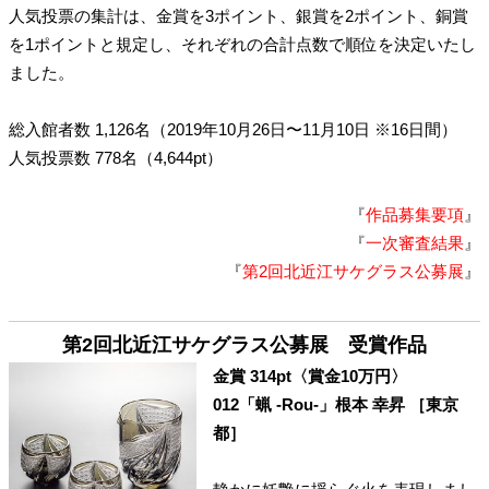
人気投票の集計は、金賞を3ポイント、銀賞を2ポイント、銅賞
を1ポイントと規定し、それぞれの合計点数で順位を決定いたし
ました。
総入館者数 1,126名（2019年10月26日〜11月10日 ※16日間）
人気投票数 778名（4,644pt）
『
作品募集要項
』
『
一次審査結果
』
『
第2回北近江サケグラス公募展
』
第2回北近江サケグラス公募展 受賞作品
金賞 314pt〈賞金10万円〉
012「蝋 -Rou-」根本 幸昇 ［東京
都］