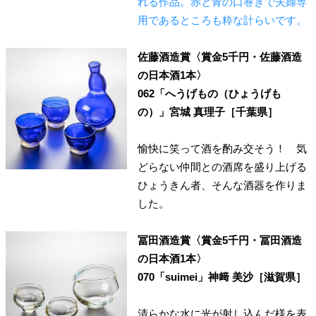
れる作品。赤と青の口巻きで夫婦専
用であるところも粋な計らいです。
佐藤酒造賞〈賞金5千円・佐藤酒造
の日本酒1本〉
062「へうげもの（ひょうげも
の）」宮城 真理子［千葉県］
愉快に笑って酒を酌み交そう！ 気
どらない仲間との酒席を盛り上げる
ひょうきん者、そんな酒器を作りま
した。
冨田酒造賞〈賞金5千円・冨田酒造
の日本酒1本〉
070「suimei」神﨑 美沙［滋賀県］
清らかな水に光が射し込んだ様を表