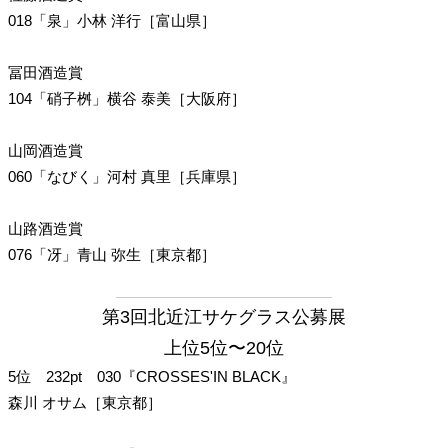
018「泉」小林 洋行［富山県］
冨田酒造賞
104「硝子桝」横谷 泰美［大阪府］
山岡酒造賞
060「なびく」河村 真里［兵庫県］
山路酒造賞
076「冴」青山 弥生［東京都］
第3回北近江サケグラス公募展
上位5位〜20位
5位 232pt 030『CROSSES'IN BLACK』
森川 オサム［東京都］