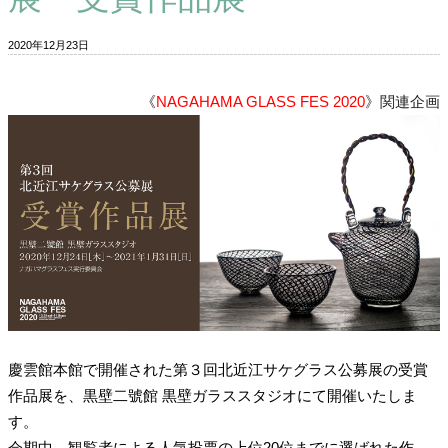
2020年12月23日
《
NAGAHAMA GLASS FES 2020
》関連企画
慶雲館本館で開催された第３回北近江サケグラス公募展の受賞
作品展を、黒壁二號館 黒壁ガラススタジオにて開催いたしま
す。
会期中、観覧者による人気投票の上位20位までに選ばれた作