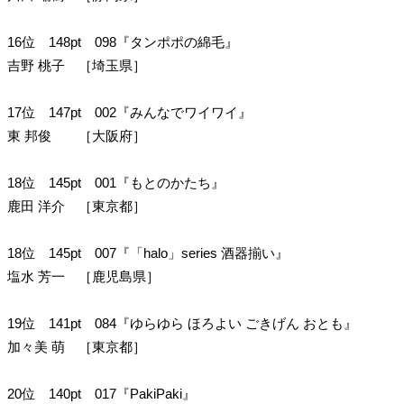
16位 148pt 098『タンポポの綿毛』
吉野 桃子 ［埼玉県］
17位 147pt 002『みんなでワイワイ』
東 邦俊 ［大阪府］
18位 145pt 001『もとのかたち』
鹿田 洋介 ［東京都］
18位 145pt 007『「halo」series 酒器揃い』
塩水 芳一 ［鹿児島県］
19位 141pt 084『ゆらゆら ほろよい ごきげん おとも』
加々美 萌 ［東京都］
20位 140pt 017『PakiPaki』