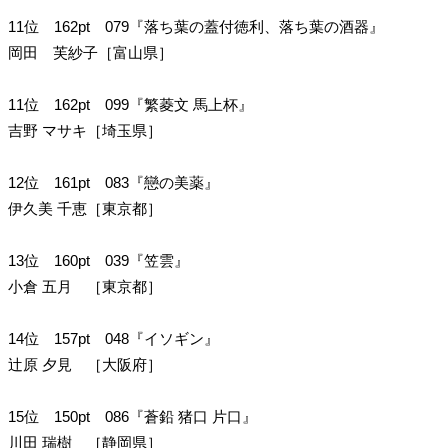
11位 162pt 079『落ち葉の蓋付徳利、落ち葉の酒器』
岡田 芙紗子［富山県］
11位 162pt 099『繁菱文 馬上杯』
吉野 マサキ［埼玉県］
12位 161pt 083『戀の美薬』
伊久美 千恵［東京都］
13位 160pt 039『笠雲』
小倉 五月 ［東京都］
14位 157pt 048『イソギン』
辻原 夕見 ［大阪府］
15位 150pt 086『蒼鉛 猪口 片口』
川田 瑞樹 ［静岡県］