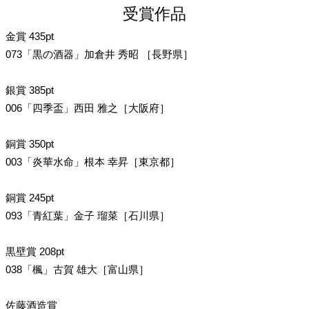
受賞作品
金賞 435pt
073「黒の酒器」加倉井 秀昭 ［長野県］
銀賞 385pt
006「四季盃」西田 雅之［大阪府］
銅賞 350pt
003「炎華水命」根本 幸昇［東京都］
銅賞 245pt
093「青紅葉」金子 瑠菜［石川県］
黒壁賞 208pt
038「楓」古賀 雄大［富山県］
佐藤酒造賞