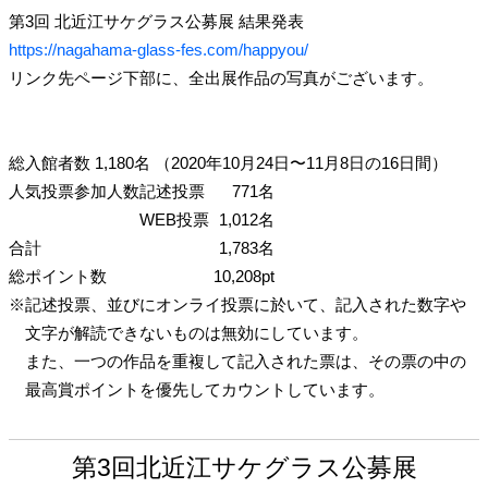
第3回 北近江サケグラス公募展 結果発表
https://nagahama-glass-fes.com/happyou/
リンク先ページ下部に、全出展作品の写真がございます。
総入館者数 1,180名
（2020年10月24日〜11月8日の16日間）
人気投票参加人数
記述投票
771名
WEB投票
1,012名
合計
1,783名
総ポイント数
10,208pt
※
記述投票、並びにオンライ投票に於いて、記入された数字や
文字が解読できないものは無効にしています。
また、一つの作品を重複して記入された票は、その票の中の
最高賞ポイントを優先してカウントしています。
第3回北近江サケグラス公募展