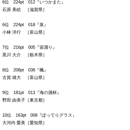
6位 224pt 012『いつかまた』
石原 美絵 ［滋賀県］
6位 224pt 018『泉』
小林 洋行 ［富山県］
7位 216pt 005『宙溜り』
黒川 大介 ［栃木県］
8位 208pt 038『楓』
古賀 雄大 ［富山県］
9位 181pt 013『海の酒杯』
野田 由美子［東京都］
10位 163pt 008『ぽってりグラス』
大河内 愛美［愛知県］