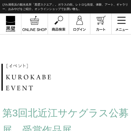
びわ湖長浜の観光名所「黒壁スクエア」。ガラスの街。レトロな街並、体験、アート、ギャラリ
ー、おみやげをご紹介。オンラインショップでお買い物も。
第3回北近江サケグラス公募
展 受賞作品展