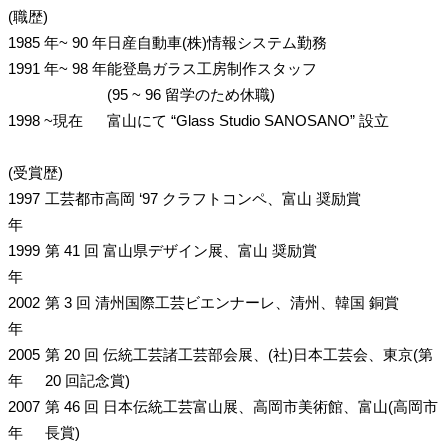
(職歴)
1985 年~ 90 年
日産自動車(株)情報システム勤務
1991 年~ 98 年
能登島ガラス工房制作スタッフ
(95 ~ 96 留学のため休職)
1998 ~現在
富山にて “Glass Studio SANOSANO” 設立
(受賞歴)
1997
工芸都市高岡 ‘97 クラフトコンペ、富山 奨励賞
年
1999
第 41 回 富山県デザイン展、富山 奨励賞
年
2002
第 3 回 清州国際工芸ビエンナーレ、清州、韓国 銅賞
年
2005
第 20 回 伝統工芸諸工芸部会展、(社)日本工芸会、東京(第
年
20 回記念賞)
2007
第 46 回 日本伝統工芸富山展、高岡市美術館、富山(高岡市
年
長賞)