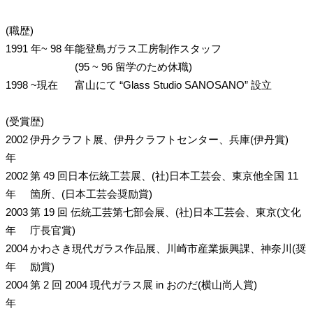
(職歴)
1991 年~ 98 年
能登島ガラス工房制作スタッフ
(95 ~ 96 留学のため休職)
1998 ~現在
富山にて “Glass Studio SANOSANO” 設立
(受賞歴)
2002
伊丹クラフト展、伊丹クラフトセンター、兵庫(伊丹賞)
年
2002
第 49 回日本伝統工芸展、(社)日本工芸会、東京他全国 11
年
箇所、(日本工芸会奨励賞)
2003
第 19 回 伝統工芸第七部会展、(社)日本工芸会、東京(文化
年
庁長官賞)
2004
かわさき現代ガラス作品展、川崎市産業振興課、神奈川(奨
年
励賞)
2004
第 2 回 2004 現代ガラス展 in おのだ(横山尚人賞)
年