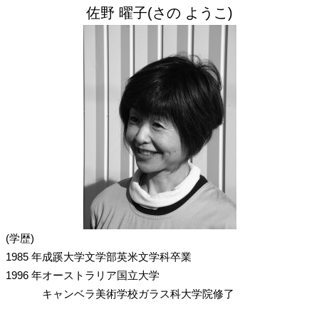
佐野 曜子(さの ようこ)
(学歴)
1985 年
成蹊大学文学部英米文学科卒業
1996 年
オーストラリア国立大学
キャンベラ美術学校ガラス科大学院修了