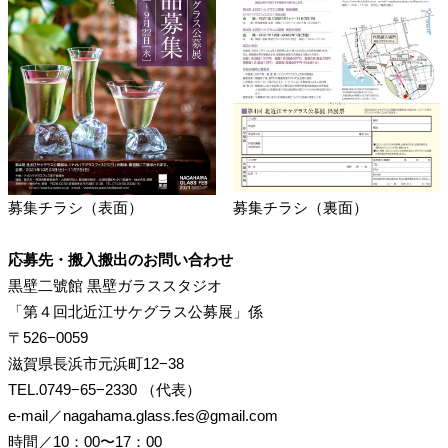
募集チラシ（表面）
募集チラシ（裏面）
応募先・搬入搬出のお問い合わせ
黒壁二號館 黒壁ガラススタジオ
「第４回北近江サケグラス公募展」係
〒526−0059
滋賀県長浜市元浜町12−38
TEL.0749−65−2330 （代表）
e-mail／nagahama.glass.fes@gmail.com
時間／10：00〜17：00