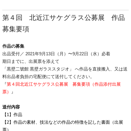
第４回 北近江サケグラス公募展 作品
募集要項
作品の募集
出品受付／
2021年9月13日（月）〜9月22日（水）必着
期日までに、出展票を添えて
「黒壁二號館 黒壁ガラススタジオ」
へ作品を直接搬入、又は送
料出品者負担の宅配便にて送付してください。
『
第４回北近江サケグラス公募展 募集要項（作品添付出展
票）
』
送付内容
【1】作品
【2】作品の素材、技法などの作品の特徴を記した書面（出展
票）