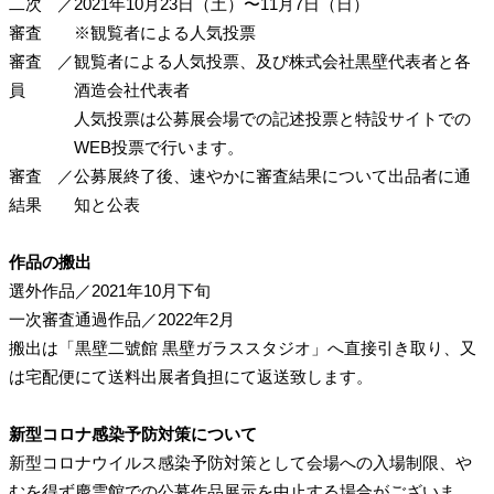
二次
／
2021年10月23日（土）〜11月7日（日）
審査
※観覧者による人気投票
審査
／
観覧者による人気投票、及び株式会社黒壁代表者と各
員
酒造会社代表者
人気投票は公募展会場での記述投票と特設サイトでの
WEB投票で行います。
審査
／
公募展終了後、速やかに審査結果について出品者に通
結果
知と公表
作品の搬出
選外作品／2021年10月下旬
一次審査通過作品／2022年2月
搬出は「黒壁二號館 黒壁ガラススタジオ」へ直接引き取り、又
は宅配便にて送料出展者負担にて返送致します。
新型コロナ感染予防対策について
新型コロナウイルス感染予防対策として会場への入場制限、や
むを得ず慶雲館での公募作品展示を中止する場合がございま