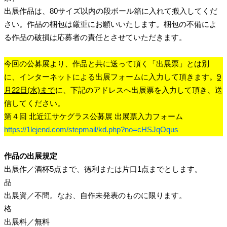
出展作品は、80サイズ以内の段ボール箱に入れて搬入してくだ
さい。作品の梱包は厳重にお願いいたします。梱包の不備によ
る作品の破損は応募者の責任とさせていただきます。
今回の公募展より、作品と共に送って頂く「出展票」とは別
に、インターネットによる出展フォームに入力して頂きます。
9
月22日(水)まで
に、下記のアドレスへ出展票を入力して頂き、送
信してください。
第４回 北近江サケグラス公募展 出展票入力フォーム
https://1lejend.com/stepmail/kd.php?no=cHSJqOqus
作品の出展規定
出展作
／
酒杯5点まで、徳利または片口1点までとします。
品
出展資
／
不問。なお、自作未発表のものに限ります。
格
出展料
／
無料