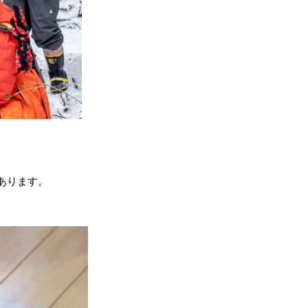
。
゙あります。