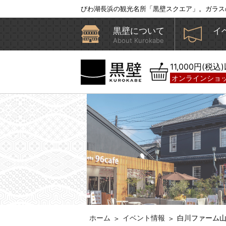
びわ湖長浜の観光名所「黒壁スクエア」。ガラス
黒壁について
イ
About Kurokabe
11,000円(税
オンラインショ
ホーム
イベント情報
白川ファーム山肉
＞
＞