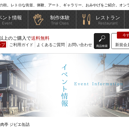
の街。レトロな街並、体験、アート、ギャラリー、おみやげをご紹介。オン
ベント情報
制作体験
レストラン
Event
Trial Class
Restaurant
込)以上のご購入で
送料無料
ップ
ご利用ガイド
よくあるご質問
お問い合わせ
新規会
商品検索
亭 ジビエ缶詰