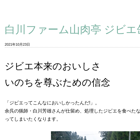
白川ファーム山肉亭 ジビ
2021年10月23日
ジビエ本来のおいしさ
いのちを尊ぶための信念
「ジビエってこんなにおいしかったんだ!」。
余呉の猟師・白川芳雄さんが仕留め、処理したジビエを食べ
ってしまいたくなります。