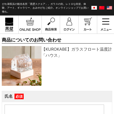
びわ湖長浜の観光名所「黒壁スクエア」。ガラスの街。レトロな街並、体
験、アート、ギャラリー、おみやげをご紹介。オンラインショップでお買い
物も。
商品についてのお問い合わせ
【KUROKABE】ガラスフロート温度計
「ハウス」
氏名
必須