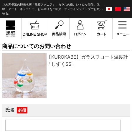
びわ湖長浜の観光名所「黒壁スクエア」。ガラスの街。レトロな街並、体
験、アート、ギャラリー、おみやげをご紹介。オンラインショップでお買い
物も。
商品についてのお問い合わせ
【KUROKABE】ガラスフロート温度計
「しずくSS」
氏名
必須