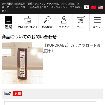
びわ湖長浜の観光名所「黒壁スクエア」。ガラスの街。レトロな街並、体
験、アート、ギャラリー、おみやげをご紹介。オンラインショップでお買い
物も。
商品についてのお問い合わせ
【KUROKABE】ガラスフロート温
度計 L
氏名
必須