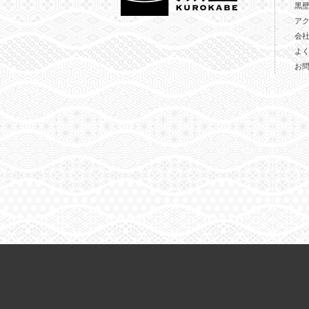
黒
ア
会
よ
お