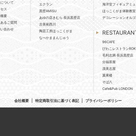
壁について
エクラン
海洋堂フィギュアミュ
クセス
黒壁AMISU
ほっこくがま体験教室
社概要
あゆの店きむら 長浜黒壁店
デコレーションオルゴ
くあるご質問
古美術西川
問い合わせ
陶芸工房ほっこくがま
RESTAURAN
なべかままんじゅう
96CAFE
びわこレストランROK
毛利志満 長浜黒壁店
分福茶屋
茂美志屋
翼果楼
そば八
Cafe&Pub LONDON
会社概要
特定商取引法に基づく表記
プライバシーポリシー