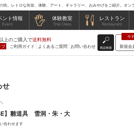
の街。レトロな街並、体験、アート、ギャラリー、おみやげをご紹介。オン
ベント情報
体験教室
レストラン
Event
Trial Class
Restaurant
込)以上のご購入で
送料無料
ップ
ご利用ガイド
よくあるご質問
お問い合わせ
新規会
商品検索
わせ
い。
ABE】雛道具 雪洞・朱・大
い合わせます