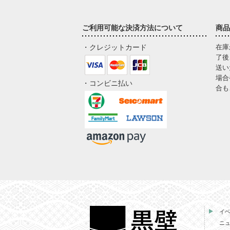
ご利用可能な決済方法について
商品
・クレジットカード
在庫
了後
送い
場合
・コンビニ払い
合も
イ
ニ