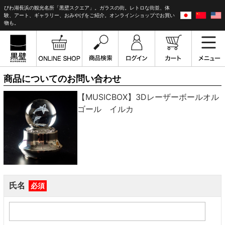
びわ湖長浜の観光名所「黒壁スクエア」。ガラスの街。レトロな街並、体
験、アート、ギャラリー、おみやげをご紹介。オンラインショップでお買い
物も。
商品についてのお問い合わせ
【MUSICBOX】3Dレーザーボールオル
ゴール イルカ
氏名
必須