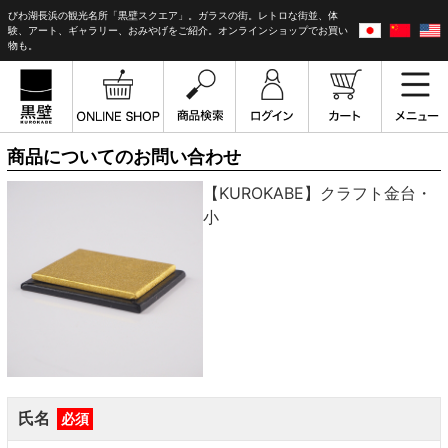
びわ湖長浜の観光名所「黒壁スクエア」。ガラスの街。レトロな街並、体
験、アート、ギャラリー、おみやげをご紹介。オンラインショップでお買い
物も。
商品についてのお問い合わせ
【KUROKABE】クラフト金台・
小
氏名
必須