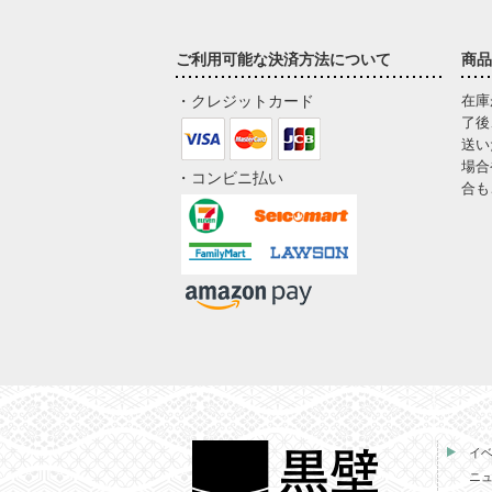
ご利用可能な決済方法について
商品
・クレジットカード
在庫
了後
送い
場合
・コンビニ払い
合も
イ
ニ