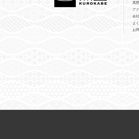
黒
ア
会
よ
お