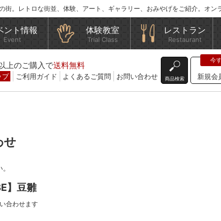
の街。レトロな街並、体験、アート、ギャラリー、おみやげをご紹介。オン
ベント情報
体験教室
レストラン
Event
Trial Class
Restaurant
込)以上のご購入で
送料無料
ップ
ご利用ガイド
よくあるご質問
お問い合わせ
新規会
商品検索
わせ
い。
BE】豆雛
い合わせます