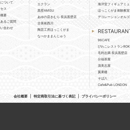
壁について
エクラン
海洋堂フィギュアミュ
クセス
黒壁AMISU
ほっこくがま体験教室
社概要
あゆの店きむら 長浜黒壁店
デコレーションオルゴ
くあるご質問
古美術西川
問い合わせ
陶芸工房ほっこくがま
RESTAURAN
なべかままんじゅう
96CAFE
びわこレストランROK
毛利志満 長浜黒壁店
分福茶屋
茂美志屋
翼果楼
そば八
Cafe&Pub LONDON
会社概要
特定商取引法に基づく表記
プライバシーポリシー