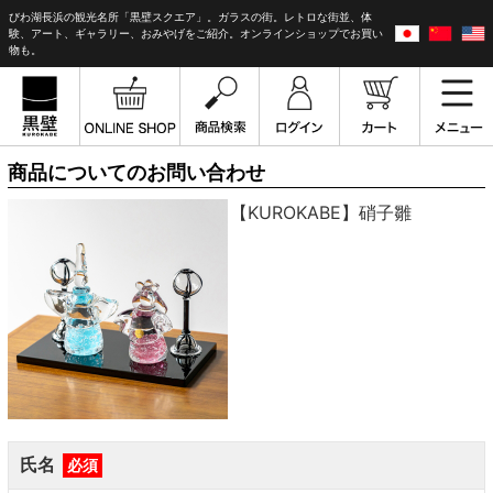
びわ湖長浜の観光名所「黒壁スクエア」。ガラスの街。レトロな街並、体
験、アート、ギャラリー、おみやげをご紹介。オンラインショップでお買い
物も。
商品についてのお問い合わせ
【KUROKABE】硝子雛
氏名
必須