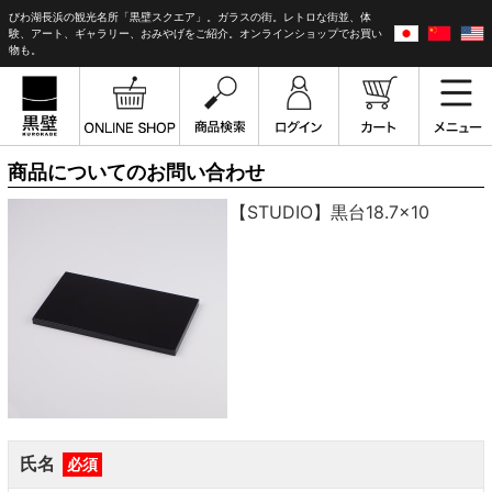
びわ湖長浜の観光名所「黒壁スクエア」。ガラスの街。レトロな街並、体
験、アート、ギャラリー、おみやげをご紹介。オンラインショップでお買い
物も。
商品についてのお問い合わせ
【STUDIO】黒台18.7×10
氏名
必須