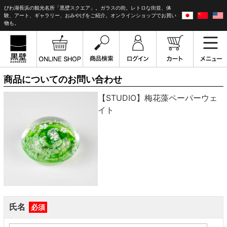
びわ湖長浜の観光名所「黒壁スクエア」。ガラスの街。レトロな街並、体
験、アート、ギャラリー、おみやげをご紹介。オンラインショップでお買い
物も。
商品についてのお問い合わせ
【STUDIO】梅花藻ペーパーウェ
イト
氏名
必須