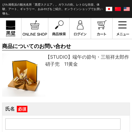
びわ湖長浜の観光名所「黒壁スクエア」。ガラスの街。レトロな街並、体
験、アート、ギャラリー、おみやげをご紹介。オンラインショップでお買い
物も。
商品についてのお問い合わせ
【STUDIO】端午の節句・三垣祥太郎作
硝子兜 11黄金
氏名
必須