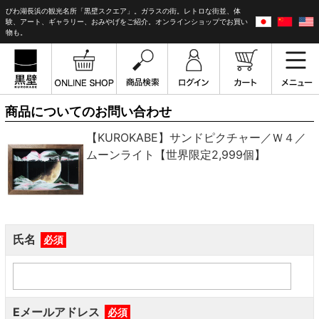
びわ湖長浜の観光名所「黒壁スクエア」。ガラスの街。レトロな街並、体
験、アート、ギャラリー、おみやげをご紹介。オンラインショップでお買い
物も。
商品についてのお問い合わせ
【KUROKABE】サンドピクチャー／Ｗ４／
ムーンライト【世界限定2,999個】
氏名
必須
Eメールアドレス
必須