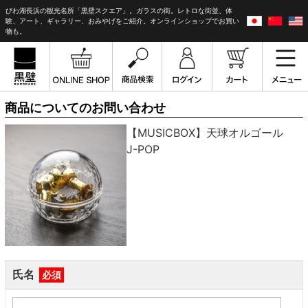
びわ湖長浜の観光名所「黒壁スクエア」。ガラスの街。レトロな街並、体
験、アート、ギャラリー、おみやげをご紹介。オンラインショップでお買い
物も。
商品についてのお問い合わせ
【MUSICBOX】天球オルゴール
J-POP
氏名
必須