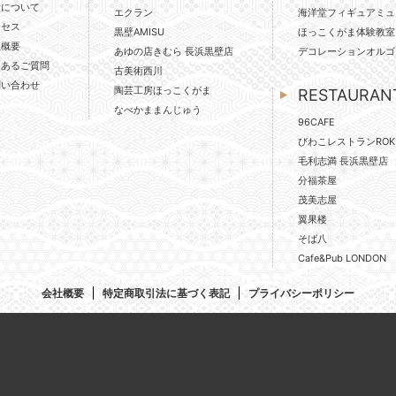
壁について
エクラン
海洋堂フィギュアミュ
クセス
黒壁AMISU
ほっこくがま体験教室
社概要
あゆの店きむら 長浜黒壁店
デコレーションオルゴ
くあるご質問
古美術西川
問い合わせ
陶芸工房ほっこくがま
RESTAURAN
なべかままんじゅう
96CAFE
びわこレストランROK
毛利志満 長浜黒壁店
分福茶屋
茂美志屋
翼果楼
そば八
Cafe&Pub LONDON
会社概要
特定商取引法に基づく表記
プライバシーポリシー