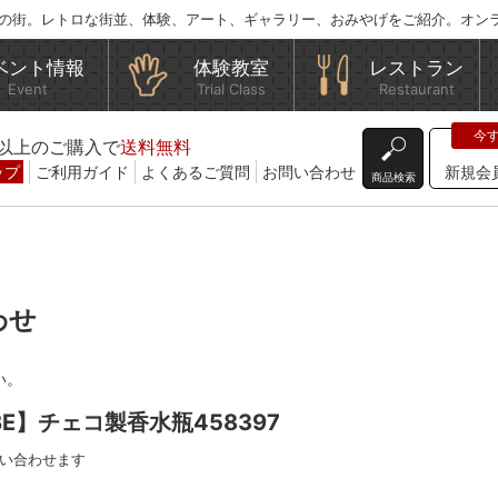
の街。レトロな街並、体験、アート、ギャラリー、おみやげをご紹介。オン
ベント情報
体験教室
レストラン
Event
Trial Class
Restaurant
込)以上のご購入で
送料無料
ップ
ご利用ガイド
よくあるご質問
お問い合わせ
新規会
商品検索
わせ
い。
BE】チェコ製香水瓶458397
い合わせます