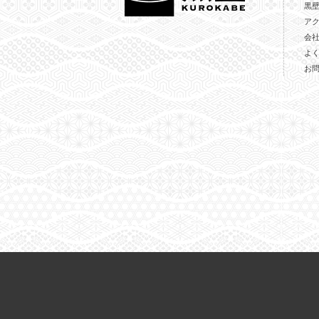
黒
ア
会
よ
お