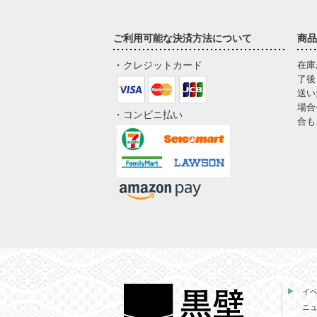
ご利用可能な決済方法について
商品
・クレジットカード
在庫
了後
送い
場合
・コンビニ払い
合も
イ
ニ