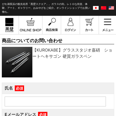
びわ湖長浜の観光名所「黒壁スクエア」。ガラスの街。レトロな街並、体
験、アート、ギャラリー、おみやげをご紹介。オンラインショップでお買い
物も。
商品についてのお問い合わせ
【KUROKABE】グラススタジオ嘉硝 ショ
ートヘキサゴン 硬質ガラスペン
氏名
必須
Eメールアドレス
必須