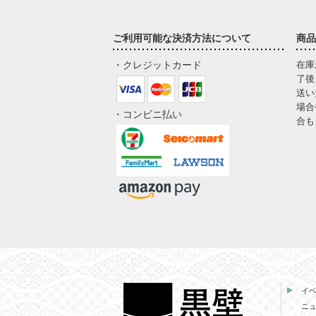
ご利用可能な決済方法について
商品
・クレジットカード
在庫
了後
送い
場合
・コンビニ払い
合も
イ
ニ