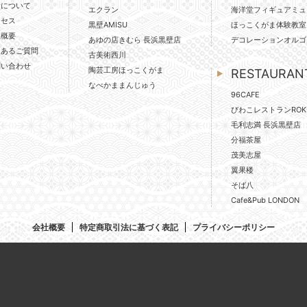
壁について
エクラン
海洋堂フィギュアミュ
クセス
黒壁AMISU
ほっこくがま体験教室
社概要
あゆの店きむら 長浜黒壁店
デコレーションオルゴ
くあるご質問
古美術西川
問い合わせ
陶芸工房ほっこくがま
RESTAURAN
なべかままんじゅう
96CAFE
びわこレストランROK
毛利志満 長浜黒壁店
分福茶屋
茂美志屋
翼果楼
そば八
Cafe&Pub LONDON
会社概要
特定商取引法に基づく表記
プライバシーポリシー