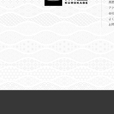
黒
ア
会
よ
お