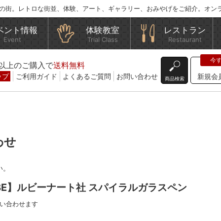
の街。レトロな街並、体験、アート、ギャラリー、おみやげをご紹介。オン
ベント情報
体験教室
レストラン
Event
Trial Class
Restaurant
込)以上のご購入で
送料無料
ップ
ご利用ガイド
よくあるご質問
お問い合わせ
新規会
商品検索
わせ
い。
ABE】ルビーナート社 スパイラルガラスペン
い合わせます