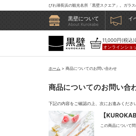
びわ湖長浜の観光名所「黒壁スクエア」。ガラス
黒壁について
イ
About Kurokabe
11,000円(税
オンラインショ
ホーム
> 商品についてのお問い合わせ
商品についてのお問い合
下記の内容をご確認の上、次にお進みくださ
【KUROK
この商品について問