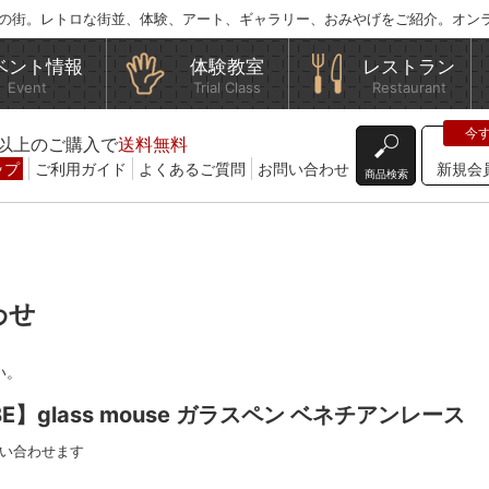
の街。レトロな街並、体験、アート、ギャラリー、おみやげをご紹介。オン
ベント情報
体験教室
レストラン
Event
Trial Class
Restaurant
込)以上のご購入で
送料無料
ップ
ご利用ガイド
よくあるご質問
お問い合わせ
新規会
商品検索
わせ
い。
BE】glass mouse ガラスペン ベネチアンレース
い合わせます