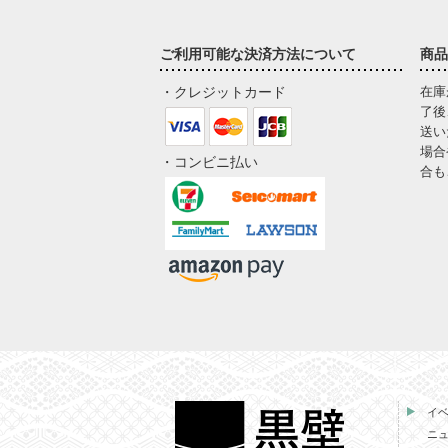
ご利用可能な決済方法について
商品
・クレジットカード
在庫
了後
送い
場合
・コンビニ払い
合も
イ
ニ