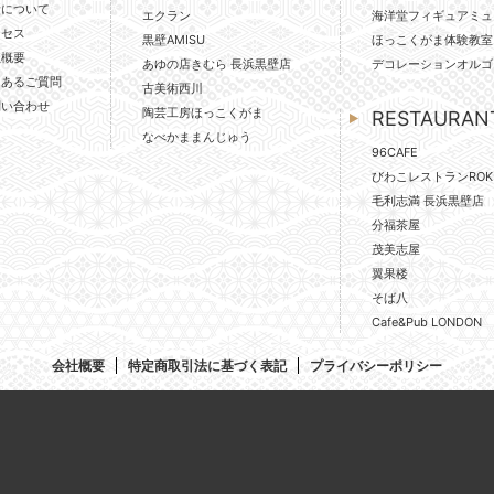
壁について
エクラン
海洋堂フィギュアミュ
クセス
黒壁AMISU
ほっこくがま体験教室
社概要
あゆの店きむら 長浜黒壁店
デコレーションオルゴ
くあるご質問
古美術西川
問い合わせ
陶芸工房ほっこくがま
RESTAURAN
なべかままんじゅう
96CAFE
びわこレストランROK
毛利志満 長浜黒壁店
分福茶屋
茂美志屋
翼果楼
そば八
Cafe&Pub LONDON
会社概要
特定商取引法に基づく表記
プライバシーポリシー