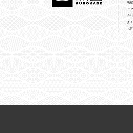
黒
ア
会
よ
お