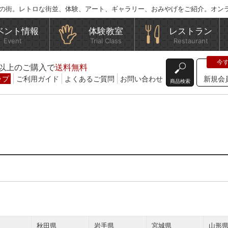
の街。レトロな街並、体験、アート、ギャラリー、おみやげをご紹介。オン
ベント情報
体験教室
レストラン
Event
Trial Class
Restaurant
込)以上のご購入で
送料無料
ップ
ご利用ガイド
よくあるご質問
お問い合わせ
新規会
商品検索
秋田県
岩手県
宮城県
山形