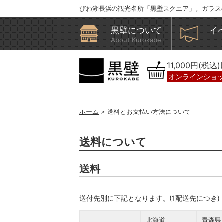
びわ湖長浜の観光名所「黒壁スクエア」。ガラス
黒壁について
イ
About Kurokabe
11,000円(税
オンラインショ
ホーム
> 送料とお支払い方法について
送料について
送料
送付先別に下記となります。(1配送先につき)
北海道
青森県