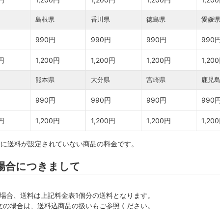
島根県
香川県
徳島県
愛媛
990円
990円
990円
990
0円
1,200円
1,200円
1,200円
1,20
熊本県
大分県
宮崎県
鹿児
990円
990円
990円
990
0円
1,200円
1,200円
1,200円
1,20
別に送料が設定されていない商品の料金です。
場合につきまして
場合、送料は上記料金表1個分の送料となります。
文の場合は、送料込商品の扱いもご参照ください。