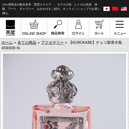
びわ湖長浜の観光名所「黒壁スクエア」。ガラスの街。レトロな街並、体
験、アート、ギャラリー、おみやげをご紹介。オンラインショップでお買い
物も。
ホーム
>
全ての商品
>
アクセサリー
> 【KUROKABE】チェコ製香水瓶
458906-N