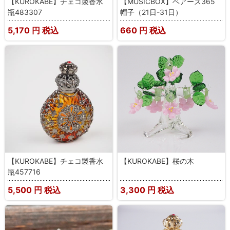
【KUROKABE】チェコ製香水
【MUSICBOX】ベアーズ365
瓶483307
帽子（21日-31日）
5,170
円 税込
660
円 税込
【KUROKABE】チェコ製香水
【KUROKABE】桜の木
瓶457716
5,500
円 税込
3,300
円 税込