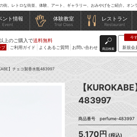
の街。レトロな街並、体験、アート、ギャラリー、おみやげをご紹介。オン
ベント情報
体験教室
レストラン
Event
Trial Class
Restaurant
込)以上のご購入で
送料無料
ップ
ご利用ガイド
よくあるご質問
お問い合わせ
新規会
商品検索
KABE】チェコ製香水瓶483997
【KUROKA
483997
商品番号 perfume-483997
5,170円
(税込)