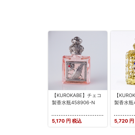
【KUROKABE】チェコ
【KURO
製香水瓶458906-N
製香水瓶4
5,170
円 税込
5,720
円