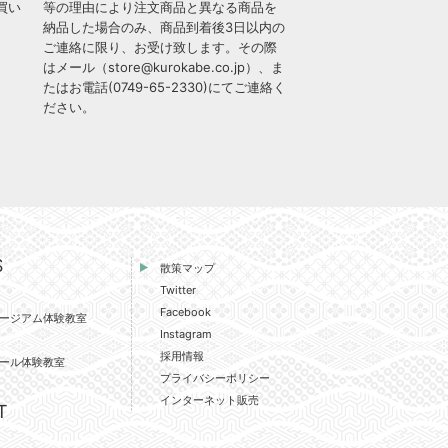
買い
等の理由により注文商品と異なる商品を
納品した場合のみ、商品到着後3日以内の
ご連絡に限り、お受け致します。その際
はメール（
store@kurokabe.co.jp
）、ま
たはお電話(
0749-65-2330
)にてご連絡く
ださい。
S
散策マップ
Twitter
Facebook
ージアム体験教室
Instagram
採用情報
ール体験教室
プライバシーポリシー
インターネット販売
T