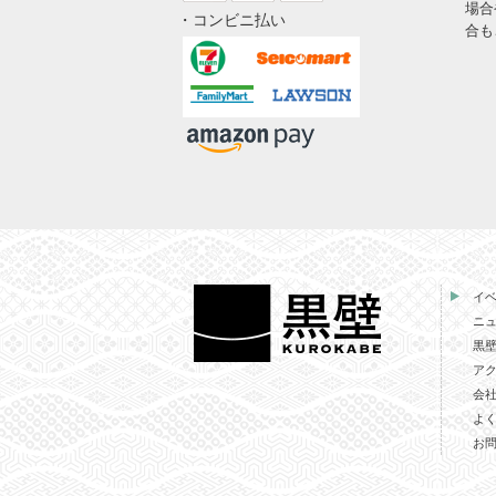
場合
・コンビニ払い
合も
イ
ニ
黒
ア
会
よ
お