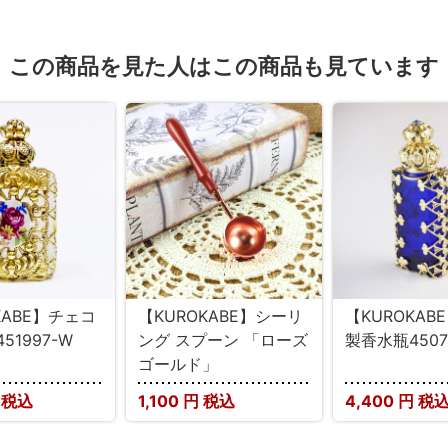
この商品を見た人はこの商品も見ています
KABE】チェコ
【KUROKABE】シーリ
【KUROKAB
51997-W
ング スプーン 「ローズ
製香水瓶4507
ゴールド」
 税込
1,100
円 税込
4,400
円 税