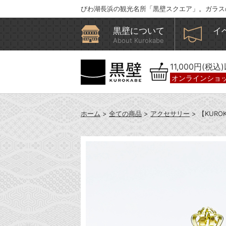
びわ湖長浜の観光名所「黒壁スクエア」。ガラス
黒壁について
イ
About Kurokabe
11,000円(税
オンラインショ
ホーム
>
全ての商品
>
アクセサリー
> 【KURO