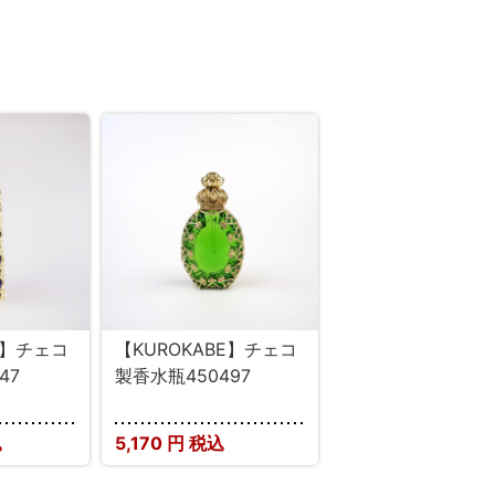
E】チェコ
【KUROKABE】チェコ
47
製香水瓶450497
込
5,170
円 税込