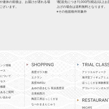
や連休の前後は、お届けが遅れる場
1配送先につき11,000円(税込)以上お
ございます。
上げの場合は送料無料となります。
※その他規格外対象外
SHOPPING
TRIAL CLAS
ベント情報
ュース
黒壁ガラス館
アトリエルディーク
壁について
エクラン
海洋堂フィギュアミュ
クセス
黒壁AMISU
ほっこくがま体験教室
社概要
あゆの店きむら 長浜黒壁店
デコレーションオルゴ
くあるご質問
古美術西川
問い合わせ
陶芸工房ほっこくがま
RESTAURAN
なべかままんじゅう
96CAFE